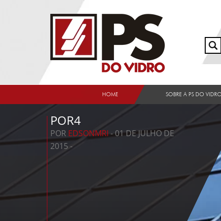
HOME
SOBRE A PS DO VIDR
POR4
POR
EDSONMRI
- 01 DE JULHO DE
2015 -