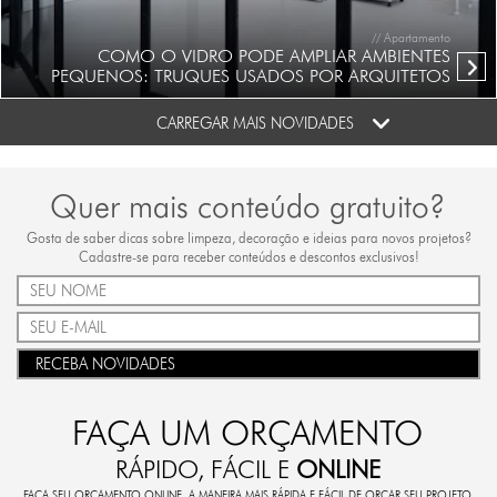
// Apartamento
COMO O VIDRO PODE AMPLIAR AMBIENTES
PEQUENOS: TRUQUES USADOS POR ARQUITETOS
CARREGAR MAIS NOVIDADES
Quer mais conteúdo gratuito?
Gosta de saber dicas sobre limpeza, decoração e ideias para novos projetos?
Cadastre-se para receber conteúdos e descontos exclusivos!
RECEBA NOVIDADES
FAÇA UM ORÇAMENTO
RÁPIDO, FÁCIL E
ONLINE
FAÇA SEU ORÇAMENTO ONLINE. A MANEIRA MAIS RÁPIDA E FÁCIL DE ORÇAR SEU PROJETO.