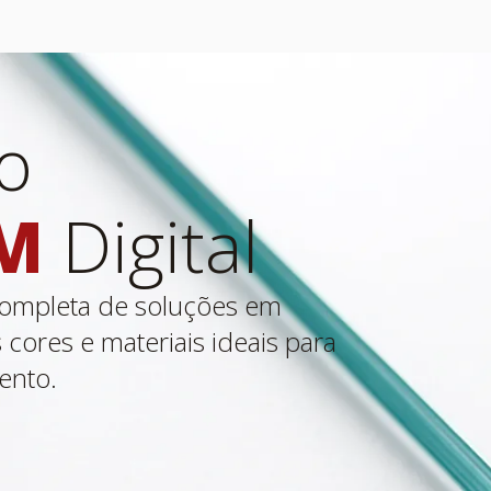
o
M
Digital
completa de soluções em
 cores e materiais ideais para
ento.