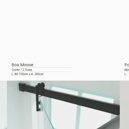
Box Moove
Po
Correr / 2 Eixos
Abr
L: 80-150cm x A: 200cm
L.: