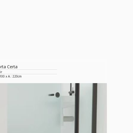
rta Certa
ir
 100 x A.: 220cm