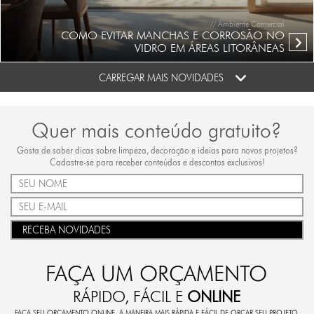
// Ambiente Comercial
COMO EVITAR MANCHAS E CORROSÃO NO
VIDRO EM ÁREAS LITORÂNEAS
CARREGAR MAIS NOVIDADES
Quer mais conteúdo gratuito?
Gosta de saber dicas sobre limpeza, decoração e ideias para novos projetos?
Cadastre-se para receber conteúdos e descontos exclusivos!
RECEBA NOVIDADES
FAÇA UM ORÇAMENTO
RÁPIDO, FÁCIL E
ONLINE
FAÇA SEU ORÇAMENTO ONLINE. A MANEIRA MAIS RÁPIDA E FÁCIL DE ORÇAR SEU PROJETO.