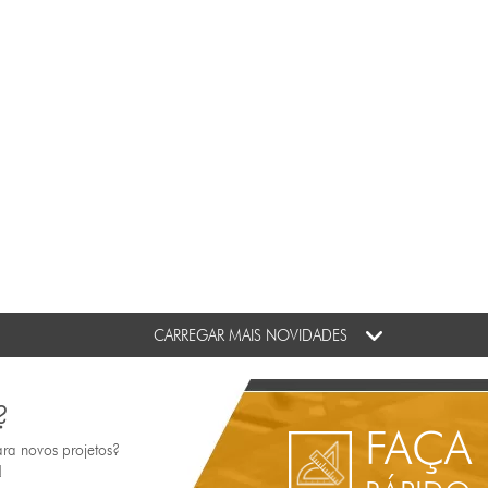
CARREGAR MAIS NOVIDADES
?
FAÇA
ara novos projetos?
!