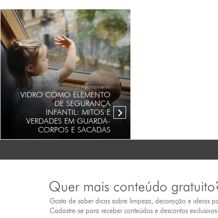
// Apartamento
VIDRO COMO ELEMENTO
DE SEGURANÇA
INFANTIL: MITOS E
VERDADES EM GUARDA-
CORPOS E SACADAS
Quer mais conteúdo gratuito
Gosta de saber dicas sobre limpeza, decoração e ideias p
Cadastre-se para receber conteúdos e descontos exclusivos