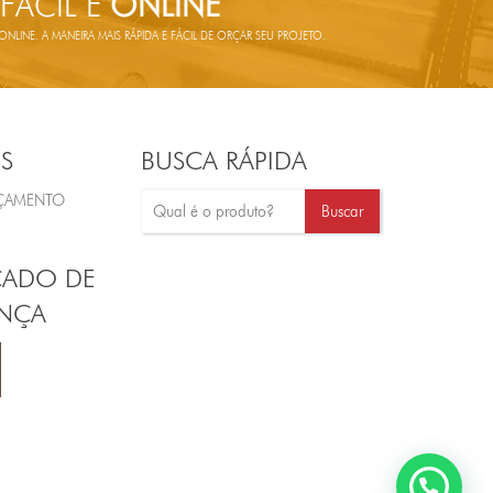
 FÁCIL E
ONLINE
LINE. A MANEIRA MAIS RÁPIDA E FÁCIL DE ORÇAR SEU PROJETO.
S
BUSCA RÁPIDA
RÇAMENTO
CADO DE
NÇA