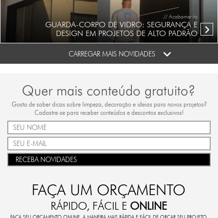
// Acabamento
GUARDA-CORPO DE VIDRO: SEGURANÇA E
DESIGN EM PROJETOS DE ALTO PADRÃO
CARREGAR MAIS NOVIDADES
Quer mais conteúdo gratuito?
Gosta de saber dicas sobre limpeza, decoração e ideias para novos projetos?
Cadastre-se para receber conteúdos e descontos exclusivos!
RECEBA NOVIDADES
FAÇA UM ORÇAMENTO
RÁPIDO, FÁCIL E
ONLINE
FAÇA SEU ORÇAMENTO ONLINE. A MANEIRA MAIS RÁPIDA E FÁCIL DE ORÇAR SEU PROJETO.