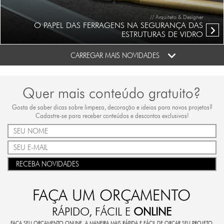
// Arquiteto & Designer
O PAPEL DAS FERRAGENS NA SEGURANÇA DAS
ESTRUTURAS DE VIDRO
CARREGAR MAIS NOVIDADES
Quer mais conteúdo gratuito?
Gosta de saber dicas sobre limpeza, decoração e ideias para novos projetos?
Cadastre-se para receber conteúdos e descontos exclusivos!
RECEBA NOVIDADES
FAÇA UM ORÇAMENTO
RÁPIDO, FÁCIL E
ONLINE
FAÇA SEU ORÇAMENTO ONLINE. A MANEIRA MAIS RÁPIDA E FÁCIL DE ORÇAR SEU PROJETO.