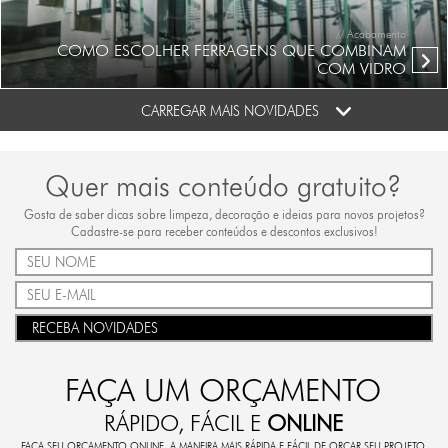
// Acabamento
COMO ESCOLHER FERRAGENS QUE COMBINAM
COM VIDRO
CARREGAR MAIS NOVIDADES
Quer mais conteúdo gratuito?
Gosta de saber dicas sobre limpeza, decoração e ideias para novos projetos?
Cadastre-se para receber conteúdos e descontos exclusivos!
RECEBA NOVIDADES
FAÇA UM ORÇAMENTO
RÁPIDO, FÁCIL E
ONLINE
FAÇA SEU ORÇAMENTO ONLINE. A MANEIRA MAIS RÁPIDA E FÁCIL DE ORÇAR SEU PROJETO.