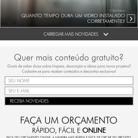
// Banheiro
QUANTO TEMPO DURA UM VIDRO INSTALADO
CORRETAMENTE?
CARREGAR MAIS NOVIDADES
Quer mais conteúdo gratuito?
Gosta de saber dicas sobre limpeza, decoração e ideias para novos projetos?
Cadastre-se para receber conteúdos e descontos exclusivos!
RECEBA NOVIDADES
FAÇA UM ORÇAMENTO
RÁPIDO, FÁCIL E
ONLINE
FAÇA SEU ORÇAMENTO ONLINE. A MANEIRA MAIS RÁPIDA E FÁCIL DE ORÇAR SEU PROJETO.