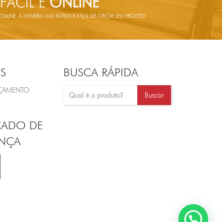
 FÁCIL E
ONLINE
LINE. A MANEIRA MAIS RÁPIDA E FÁCIL DE ORÇAR SEU PROJETO.
S
BUSCA RÁPIDA
RÇAMENTO
CADO DE
NÇA