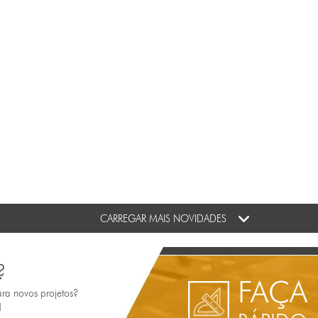
CARREGAR MAIS NOVIDADES
?
FAÇA
ara novos projetos?
!