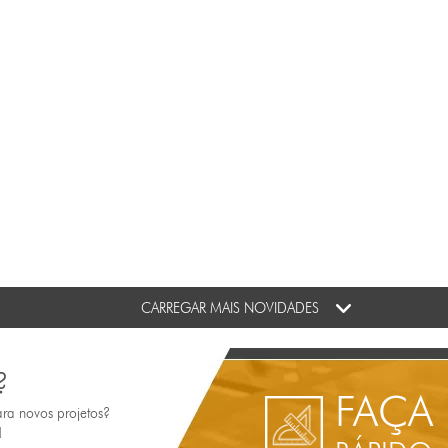
CARREGAR MAIS NOVIDADES
?
FAÇA
ara novos projetos?
!