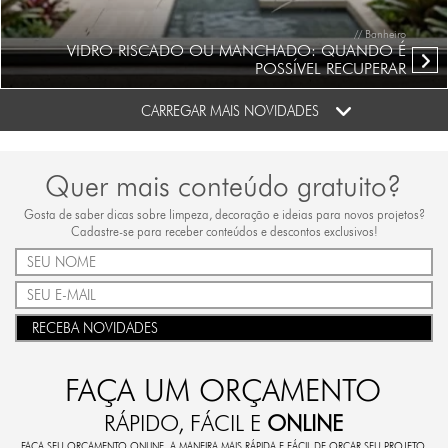
// Banheiro
VIDRO RISCADO OU MANCHADO: QUANDO É
POSSÍVEL RECUPERAR
CARREGAR MAIS NOVIDADES
Quer mais conteúdo gratuito?
Gosta de saber dicas sobre limpeza, decoração e ideias para novos projetos?
Cadastre-se para receber conteúdos e descontos exclusivos!
RECEBA NOVIDADES
FAÇA UM ORÇAMENTO
RÁPIDO, FÁCIL E
ONLINE
FAÇA SEU ORÇAMENTO ONLINE. A MANEIRA MAIS RÁPIDA E FÁCIL DE ORÇAR SEU PROJETO.