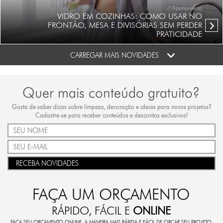
// Apartamento
VIDRO EM COZINHAS: COMO USAR NO
FRONTÃO, MESA E DIVISÓRIAS SEM PERDER
PRATICIDADE
CARREGAR MAIS NOVIDADES
Quer mais conteúdo gratuito?
Gosta de saber dicas sobre limpeza, decoração e ideias para novos projetos?
Cadastre-se para receber conteúdos e descontos exclusivos!
RECEBA NOVIDADES
FAÇA UM ORÇAMENTO
RÁPIDO, FÁCIL E
ONLINE
FAÇA SEU ORÇAMENTO ONLINE. A MANEIRA MAIS RÁPIDA E FÁCIL DE ORÇAR SEU PROJETO.