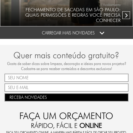
// Acabamento
FECHAMENTO DE SACADAS EM SÃO PAULO:
QUAIS PERMISSÕES E REGRAS VOCÊ PRECISA
CONHECER
CARREGAR MAIS NOVIDADES
Quer mais conteúdo gratuito?
Gosta de saber dicas sobre limpeza, decoração e ideias para novos projetos?
Cadastre-se para receber conteúdos e descontos exclusivos!
RECEBA NOVIDADES
FAÇA UM ORÇAMENTO
RÁPIDO, FÁCIL E
ONLINE
FAÇA SEU ORÇAMENTO ONLINE. A MANEIRA MAIS RÁPIDA E FÁCIL DE ORÇAR SEU PROJETO.