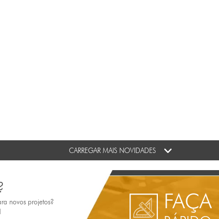
CARREGAR MAIS NOVIDADES
?
FAÇA
ara novos projetos?
!