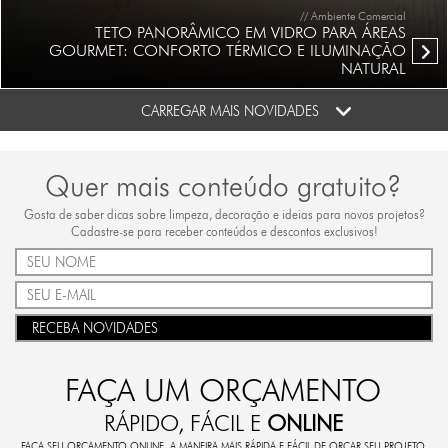
// Ambiente Comercial
TETO PANORÂMICO EM VIDRO PARA ÁREAS
GOURMET: CONFORTO TÉRMICO E ILUMINAÇÃO
NATURAL
CARREGAR MAIS NOVIDADES
Quer mais conteúdo gratuito?
Gosta de saber dicas sobre limpeza, decoração e ideias para novos projetos?
Cadastre-se para receber conteúdos e descontos exclusivos!
RECEBA NOVIDADES
FAÇA UM ORÇAMENTO
RÁPIDO, FÁCIL E
ONLINE
FAÇA SEU ORÇAMENTO ONLINE. A MANEIRA MAIS RÁPIDA E FÁCIL DE ORÇAR SEU PROJETO.