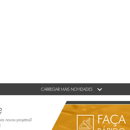
CARREGAR MAIS NOVIDADES
?
FAÇA
ara novos projetos?
!