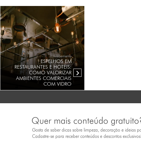
// Acabamento
ESPELHOS EM
RESTAURANTES E HOTÉIS:
COMO VALORIZAR
AMBIENTES COMERCIAIS
COM VIDRO
Quer mais conteúdo gratuito
Gosta de saber dicas sobre limpeza, decoração e ideias p
Cadastre-se para receber conteúdos e descontos exclusivos