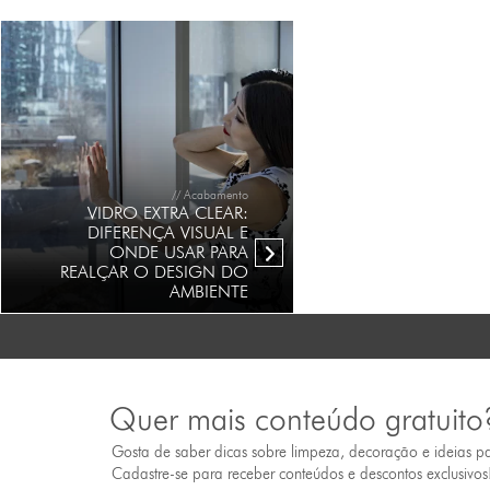
// Acabamento
VIDRO EXTRA CLEAR:
DIFERENÇA VISUAL E
ONDE USAR PARA
REALÇAR O DESIGN DO
AMBIENTE
Quer mais conteúdo gratuito
Gosta de saber dicas sobre limpeza, decoração e ideias p
Cadastre-se para receber conteúdos e descontos exclusivos