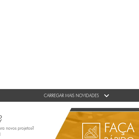
CARREGAR MAIS NOVIDADES
?
FAÇA
ara novos projetos?
!