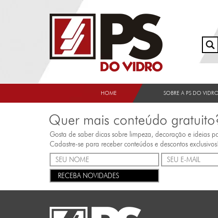
HOME
SOBRE A PS DO VIDR
Quer mais conteúdo gratuito
Gosta de saber dicas sobre limpeza, decoração e ideias p
Cadastre-se para receber conteúdos e descontos exclusivos
RECEBA NOVIDADES