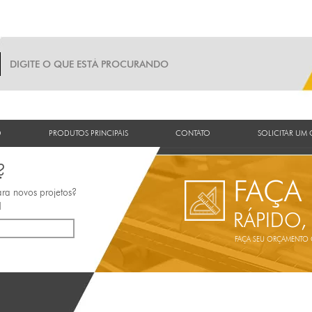
O
PRODUTOS PRINCIPAIS
CONTATO
SOLICITAR UM
?
FAÇA
ara novos projetos?
!
RÁPIDO,
FAÇA SEU ORÇAMENTO ON