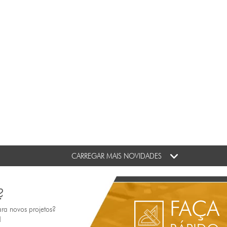
CARREGAR MAIS NOVIDADES
?
FAÇA
ara novos projetos?
!