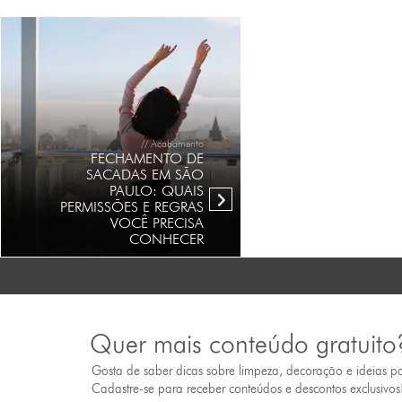
// Acabamento
FECHAMENTO DE
SACADAS EM SÃO
PAULO: QUAIS
PERMISSÕES E REGRAS
VOCÊ PRECISA
CONHECER
Quer mais conteúdo gratuito
Gosta de saber dicas sobre limpeza, decoração e ideias p
Cadastre-se para receber conteúdos e descontos exclusivos