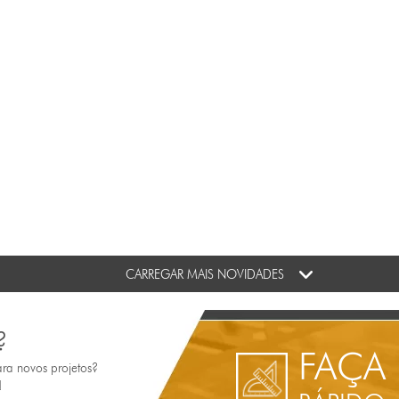
CARREGAR MAIS NOVIDADES
?
FAÇA
ara novos projetos?
!