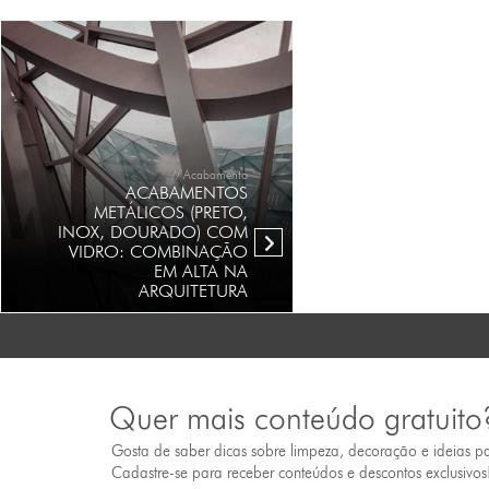
// Acabamento
ACABAMENTOS
METÁLICOS (PRETO,
INOX, DOURADO) COM
VIDRO: COMBINAÇÃO
EM ALTA NA
ARQUITETURA
Quer mais conteúdo gratuito
Gosta de saber dicas sobre limpeza, decoração e ideias p
Cadastre-se para receber conteúdos e descontos exclusivos