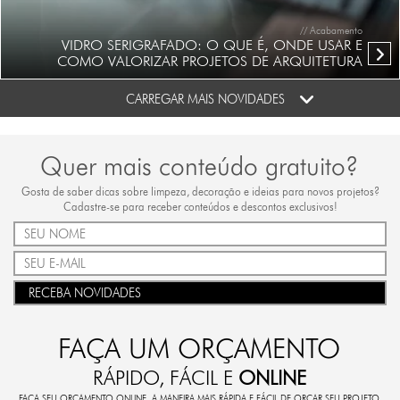
// Acabamento
VIDRO SERIGRAFADO: O QUE É, ONDE USAR E
COMO VALORIZAR PROJETOS DE ARQUITETURA
CARREGAR MAIS NOVIDADES
Quer mais conteúdo gratuito?
Gosta de saber dicas sobre limpeza, decoração e ideias para novos projetos?
Cadastre-se para receber conteúdos e descontos exclusivos!
RECEBA NOVIDADES
FAÇA UM ORÇAMENTO
RÁPIDO, FÁCIL E
ONLINE
FAÇA SEU ORÇAMENTO ONLINE. A MANEIRA MAIS RÁPIDA E FÁCIL DE ORÇAR SEU PROJETO.