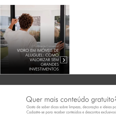
// Ambiente Comercial
VIDRO EM IMÓVEIS DE
ALUGUEL: COMO
VALORIZAR SEM
GRANDES
INVESTIMENTOS
Quer mais conteúdo gratuito
Gosta de saber dicas sobre limpeza, decoração e ideias p
Cadastre-se para receber conteúdos e descontos exclusivos