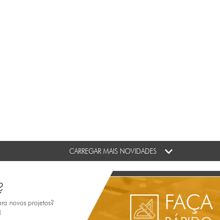
CARREGAR MAIS NOVIDADES
?
FAÇA
ara novos projetos?
!