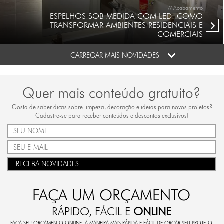
// Acabamento
ESPELHOS SOB MEDIDA COM LED: COMO
TRANSFORMAR AMBIENTES RESIDENCIAIS E
COMERCIAIS
CARREGAR MAIS NOVIDADES
Quer mais conteúdo gratuito?
Gosta de saber dicas sobre limpeza, decoração e ideias para novos projetos?
Cadastre-se para receber conteúdos e descontos exclusivos!
RECEBA NOVIDADES
FAÇA UM ORÇAMENTO
RÁPIDO, FÁCIL E
ONLINE
FAÇA SEU ORÇAMENTO ONLINE. A MANEIRA MAIS RÁPIDA E FÁCIL DE ORÇAR SEU PROJETO.