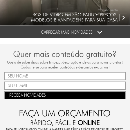
// Acabamento
BOX DE VIDRO EM SÃO PAULO: PREÇOS,
MODELOS E VANTAGENS PARA SUA CASA
CARREGAR MAIS NOVIDADES
Quer mais conteúdo gratuito?
Gosta de saber dicas sobre limpeza, decoração e ideias para novos projetos?
Cadastre-se para receber conteúdos e descontos exclusivos!
RECEBA NOVIDADES
FAÇA UM ORÇAMENTO
RÁPIDO, FÁCIL E
ONLINE
FAÇA SEU ORÇAMENTO ONLINE. A MANEIRA MAIS RÁPIDA E FÁCIL DE ORÇAR SEU PROJETO.