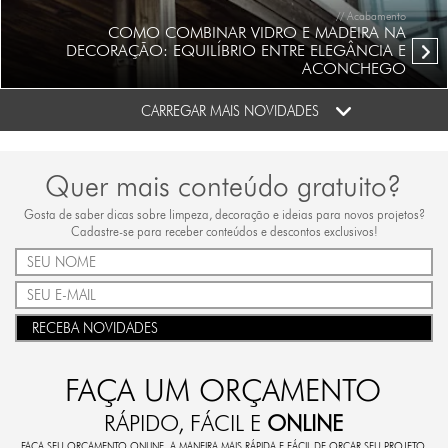
// Acabamento
COMO COMBINAR VIDRO E MADEIRA NA
DECORAÇÃO: EQUILÍBRIO ENTRE ELEGÂNCIA E
ACONCHEGO
CARREGAR MAIS NOVIDADES
Quer mais conteúdo gratuito?
Gosta de saber dicas sobre limpeza, decoração e ideias para novos projetos?
Cadastre-se para receber conteúdos e descontos exclusivos!
RECEBA NOVIDADES
FAÇA UM ORÇAMENTO
RÁPIDO, FÁCIL E
ONLINE
FAÇA SEU ORÇAMENTO ONLINE. A MANEIRA MAIS RÁPIDA E FÁCIL DE ORÇAR SEU PROJETO.