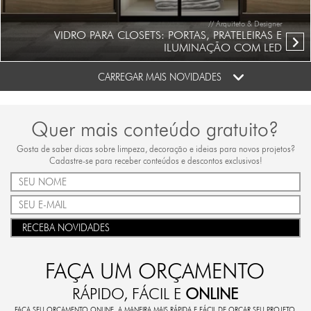
// Arquiteto & Designer
VIDRO PARA CLOSETS: PORTAS, PRATELEIRAS E
ILUMINAÇÃO COM LED
CARREGAR MAIS NOVIDADES
Quer mais conteúdo gratuito?
Gosta de saber dicas sobre limpeza, decoração e ideias para novos projetos?
Cadastre-se para receber conteúdos e descontos exclusivos!
RECEBA NOVIDADES
FAÇA UM ORÇAMENTO
RÁPIDO, FÁCIL E
ONLINE
FAÇA SEU ORÇAMENTO ONLINE. A MANEIRA MAIS RÁPIDA E FÁCIL DE ORÇAR SEU PROJETO.