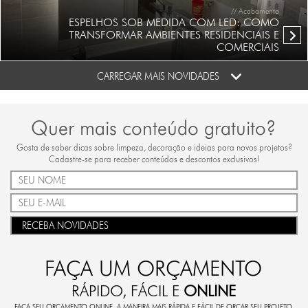
// Acabamento
ESPELHOS SOB MEDIDA COM LED: COMO
TRANSFORMAR AMBIENTES RESIDENCIAIS E
COMERCIAIS
CARREGAR MAIS NOVIDADES
Quer mais conteúdo gratuito?
Gosta de saber dicas sobre limpeza, decoração e ideias para novos projetos?
Cadastre-se para receber conteúdos e descontos exclusivos!
RECEBA NOVIDADES
FAÇA UM ORÇAMENTO
RÁPIDO, FÁCIL E
ONLINE
FAÇA SEU ORÇAMENTO ONLINE. A MANEIRA MAIS RÁPIDA E FÁCIL DE ORÇAR SEU PROJETO.