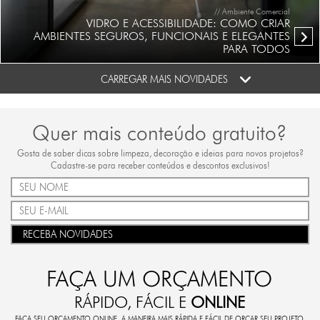
// Ambiente Comercial
VIDRO E ACESSIBILIDADE: COMO CRIAR
AMBIENTES SEGUROS, FUNCIONAIS E ELEGANTES
PARA TODOS
CARREGAR MAIS NOVIDADES
Quer mais conteúdo gratuito?
Gosta de saber dicas sobre limpeza, decoração e ideias para novos projetos?
Cadastre-se para receber conteúdos e descontos exclusivos!
RECEBA NOVIDADES
FAÇA UM ORÇAMENTO
RÁPIDO, FÁCIL E
ONLINE
FAÇA SEU ORÇAMENTO ONLINE. A MANEIRA MAIS RÁPIDA E FÁCIL DE ORÇAR SEU PROJETO.