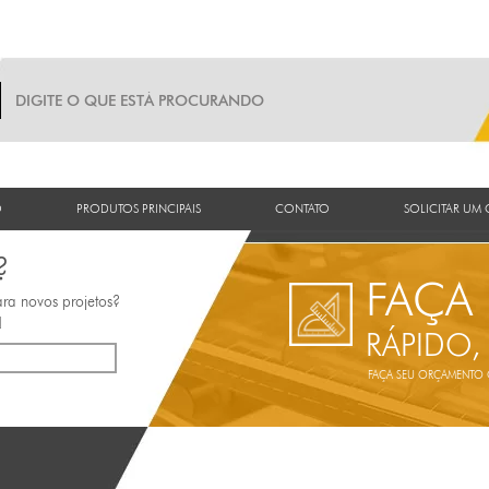
O
PRODUTOS PRINCIPAIS
CONTATO
SOLICITAR UM
?
FAÇA
ara novos projetos?
!
RÁPIDO,
FAÇA SEU ORÇAMENTO ON