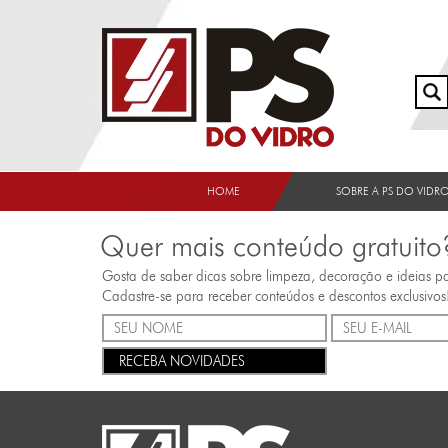
HOME
SOBRE A PS DO VIDR
Quer mais conteúdo gratuito
Gosta de saber dicas sobre limpeza, decoração e ideias p
Cadastre-se para receber conteúdos e descontos exclusivos
RECEBA NOVIDADES