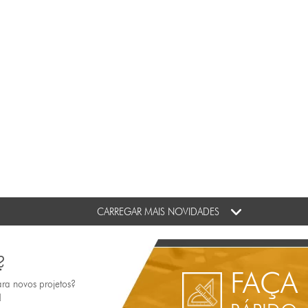
CARREGAR MAIS NOVIDADES
?
FAÇA
ara novos projetos?
!