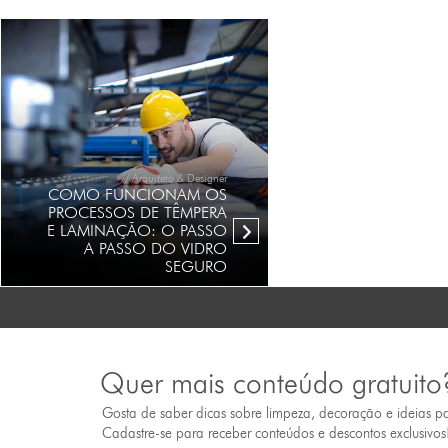
// Arquiteto & Designer
COMO FUNCIONAM OS
PROCESSOS DE TÊMPERA
E LAMINAÇÃO: O PASSO
A PASSO DO VIDRO
SEGURO
Quer mais conteúdo gratuito
Gosta de saber dicas sobre limpeza, decoração e ideias p
Cadastre-se para receber conteúdos e descontos exclusivos