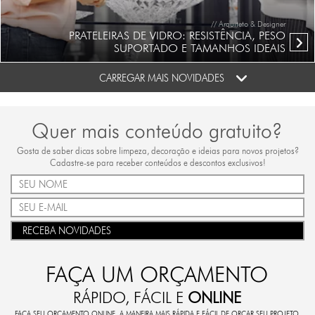
// Arquiteto & Designer
PRATELEIRAS DE VIDRO: RESISTÊNCIA, PESO
SUPORTADO E TAMANHOS IDEAIS
CARREGAR MAIS NOVIDADES
Quer mais conteúdo gratuito?
Gosta de saber dicas sobre limpeza, decoração e ideias para novos projetos?
Cadastre-se para receber conteúdos e descontos exclusivos!
RECEBA NOVIDADES
FAÇA UM ORÇAMENTO
RÁPIDO, FÁCIL E
ONLINE
FAÇA SEU ORÇAMENTO ONLINE. A MANEIRA MAIS RÁPIDA E FÁCIL DE ORÇAR SEU PROJETO.