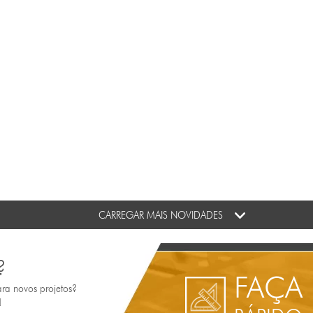
CARREGAR MAIS NOVIDADES
?
FAÇA
ara novos projetos?
!