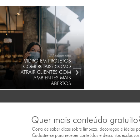
// Acabamento
VIDRO EM PROJETOS
COMERCIAIS: COMO
ATRAIR CLIENTES COM
AMBIENTES MAIS
ABERTOS
Quer mais conteúdo gratuito
Gosta de saber dicas sobre limpeza, decoração e ideias p
Cadastre-se para receber conteúdos e descontos exclusivos