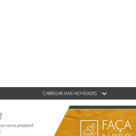
CARREGAR MAIS NOVIDADES
?
FAÇA
ara novos projetos?
!