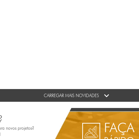
CARREGAR MAIS NOVIDADES
?
FAÇA
ara novos projetos?
!