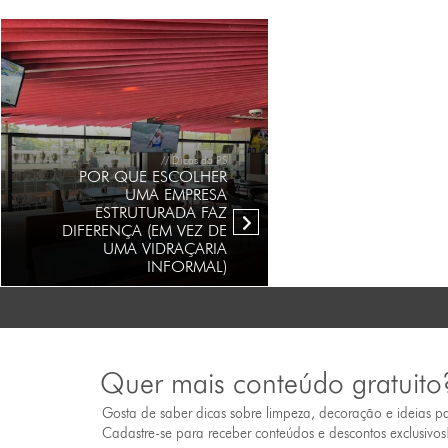
// Dicas da PS
POR QUE ESCOLHER
UMA EMPRESA
ESTRUTURADA FAZ
DIFERENÇA (EM VEZ DE
UMA VIDRAÇARIA
INFORMAL)
Quer mais conteúdo gratuito
Gosta de saber dicas sobre limpeza, decoração e ideias p
Cadastre-se para receber conteúdos e descontos exclusivos