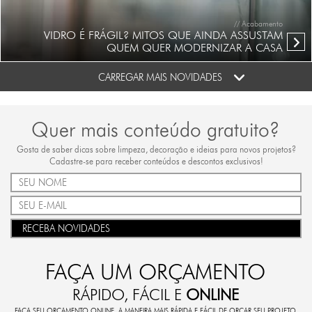
// Acabamento
VIDRO É FRÁGIL? MITOS QUE AINDA ASSUSTAM
QUEM QUER MODERNIZAR A CASA
CARREGAR MAIS NOVIDADES
Quer mais conteúdo gratuito?
Gosta de saber dicas sobre limpeza, decoração e ideias para novos projetos?
Cadastre-se para receber conteúdos e descontos exclusivos!
RECEBA NOVIDADES
FAÇA UM ORÇAMENTO
RÁPIDO, FÁCIL E
ONLINE
FAÇA SEU ORÇAMENTO ONLINE. A MANEIRA MAIS RÁPIDA E FÁCIL DE ORÇAR SEU PROJETO.