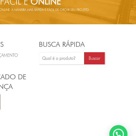
 FÁCIL E
ONLINE
LINE. A MANEIRA MAIS RÁPIDA E FÁCIL DE ORÇAR SEU PROJETO.
S
BUSCA RÁPIDA
RÇAMENTO
CADO DE
NÇA