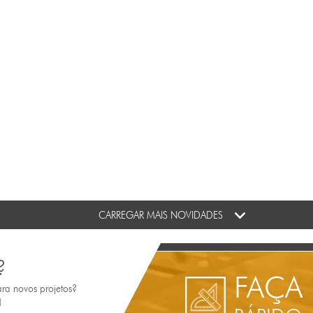
CARREGAR MAIS NOVIDADES
?
FAÇA
ara novos projetos?
!