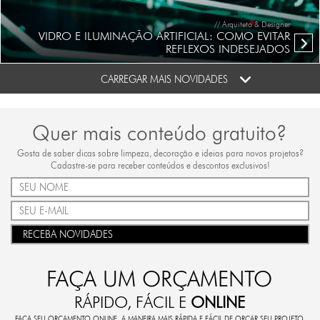
// Arquiteto & Designer
VIDRO E ILUMINAÇÃO ARTIFICIAL: COMO EVITAR
REFLEXOS INDESEJADOS
CARREGAR MAIS NOVIDADES
Quer mais conteúdo gratuito?
Gosta de saber dicas sobre limpeza, decoração e ideias para novos projetos?
Cadastre-se para receber conteúdos e descontos exclusivos!
RECEBA NOVIDADES
FAÇA UM ORÇAMENTO
RÁPIDO, FÁCIL E
ONLINE
FAÇA SEU ORÇAMENTO ONLINE. A MANEIRA MAIS RÁPIDA E FÁCIL DE ORÇAR SEU PROJETO.