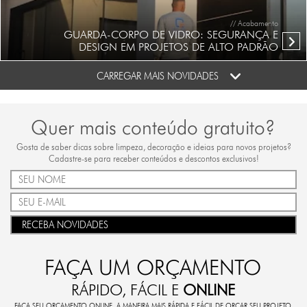
// Acabamento
GUARDA-CORPO DE VIDRO: SEGURANÇA E
DESIGN EM PROJETOS DE ALTO PADRÃO
CARREGAR MAIS NOVIDADES
Quer mais conteúdo gratuito?
Gosta de saber dicas sobre limpeza, decoração e ideias para novos projetos?
Cadastre-se para receber conteúdos e descontos exclusivos!
RECEBA NOVIDADES
FAÇA UM ORÇAMENTO
RÁPIDO, FÁCIL E
ONLINE
FAÇA SEU ORÇAMENTO ONLINE. A MANEIRA MAIS RÁPIDA E FÁCIL DE ORÇAR SEU PROJETO.