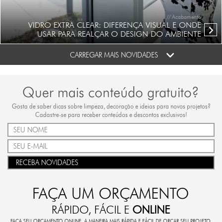
// Acabamento
VIDRO EXTRA CLEAR: DIFERENÇA VISUAL E ONDE
USAR PARA REALÇAR O DESIGN DO AMBIENTE
CARREGAR MAIS NOVIDADES
Quer mais conteúdo gratuito?
Gosta de saber dicas sobre limpeza, decoração e ideias para novos projetos?
Cadastre-se para receber conteúdos e descontos exclusivos!
RECEBA NOVIDADES
FAÇA UM ORÇAMENTO
RÁPIDO, FÁCIL E
ONLINE
FAÇA SEU ORÇAMENTO ONLINE. A MANEIRA MAIS RÁPIDA E FÁCIL DE ORÇAR SEU PROJETO.