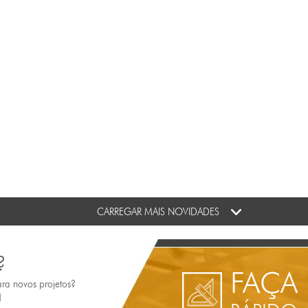
CARREGAR MAIS NOVIDADES
?
FAÇA
ara novos projetos?
!