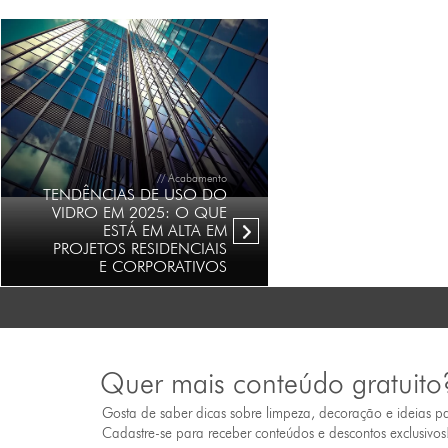
// Acabamento
TENDÊNCIAS DE USO DO
VIDRO EM 2025: O QUE
ESTÁ EM ALTA EM
PROJETOS RESIDENCIAIS
E CORPORATIVOS
Quer mais conteúdo gratuito
Gosta de saber dicas sobre limpeza, decoração e ideias p
Cadastre-se para receber conteúdos e descontos exclusivos