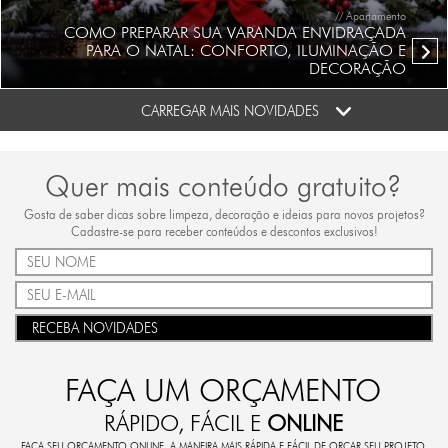
// Apartamento
COMO PREPARAR SUA VARANDA ENVIDRAÇADA
PARA O NATAL: CONFORTO, ILUMINAÇÃO E
DECORAÇÃO
CARREGAR MAIS NOVIDADES
Quer mais conteúdo gratuito?
Gosta de saber dicas sobre limpeza, decoração e ideias para novos projetos?
Cadastre-se para receber conteúdos e descontos exclusivos!
RECEBA NOVIDADES
FAÇA UM ORÇAMENTO
RÁPIDO, FÁCIL E
ONLINE
FAÇA SEU ORÇAMENTO ONLINE. A MANEIRA MAIS RÁPIDA E FÁCIL DE ORÇAR SEU PROJETO.