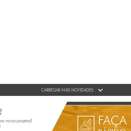
CARREGAR MAIS NOVIDADES
?
FAÇA
ara novos projetos?
!