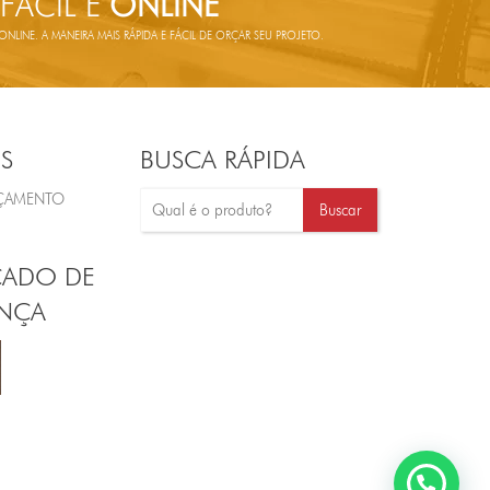
 FÁCIL E
ONLINE
LINE. A MANEIRA MAIS RÁPIDA E FÁCIL DE ORÇAR SEU PROJETO.
S
BUSCA RÁPIDA
RÇAMENTO
CADO DE
NÇA