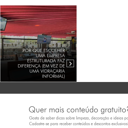
// Dicas da PS
POR QUE ESCOLHER
UMA EMPRESA
ESTRUTURADA FAZ
DIFERENÇA (EM VEZ DE
UMA VIDRAÇARIA
INFORMAL)
Quer mais conteúdo gratuito
Gosta de saber dicas sobre limpeza, decoração e ideias p
Cadastre-se para receber conteúdos e descontos exclusivos