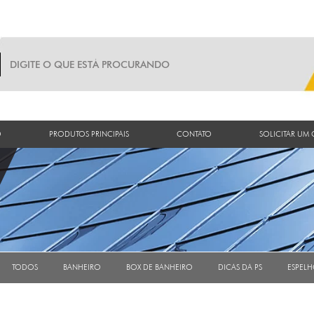
O
PRODUTOS PRINCIPAIS
CONTATO
SOLICITAR UM
TODOS
BANHEIRO
BOX DE BANHEIRO
DICAS DA PS
ESPELH