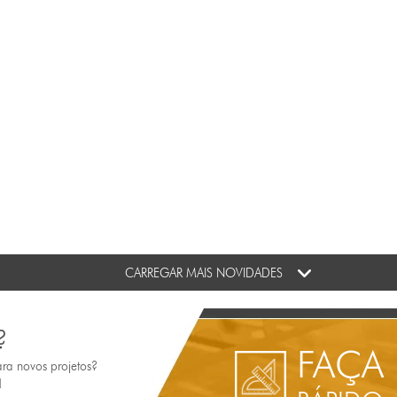
CARREGAR MAIS NOVIDADES
?
FAÇA
ara novos projetos?
!