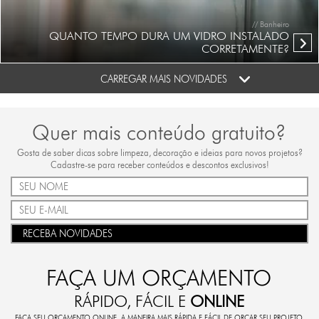
// Banheiro
QUANTO TEMPO DURA UM VIDRO INSTALADO
CORRETAMENTE?
CARREGAR MAIS NOVIDADES
Quer mais conteúdo gratuito?
Gosta de saber dicas sobre limpeza, decoração e ideias para novos projetos?
Cadastre-se para receber conteúdos e descontos exclusivos!
RECEBA NOVIDADES
FAÇA UM ORÇAMENTO
RÁPIDO, FÁCIL E
ONLINE
FAÇA SEU ORÇAMENTO ONLINE. A MANEIRA MAIS RÁPIDA E FÁCIL DE ORÇAR SEU PROJETO.