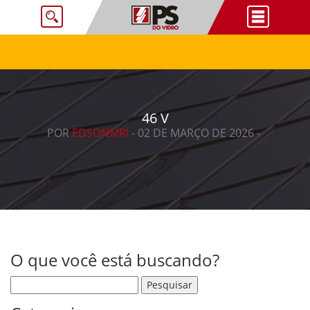
46 V
POR
EDSONMRI
- 02 DE MARÇO DE 2026 -
O que você está buscando?
Pesquisar por: