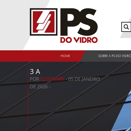
HOME
SOBRE A PS DO VIDR
3 A
POR
EDSONMRI
- 05 DE JANEIRO
DE 2026 -