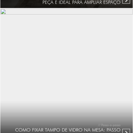
PEÇA É IDEAL PARA AMPLIAR ESPAÇO
// Passo-a-passo
COMO FIXAR TAMPO DE VIDRO NA MESA: PASSO