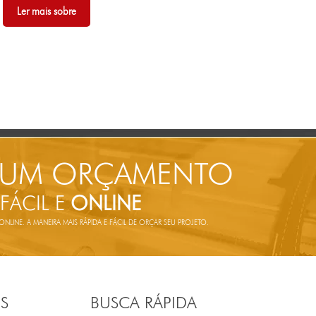
Ler mais sobre
 UM ORÇAMENTO
 FÁCIL E
ONLINE
LINE. A MANEIRA MAIS RÁPIDA E FÁCIL DE ORÇAR SEU PROJETO.
S
BUSCA RÁPIDA