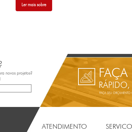
Ler mais sobre
?
FAÇA
ara novos projetos?
!
RÁPIDO,
FAÇA SEU ORÇAMENTO ON
ATENDIMENTO
SERVICO