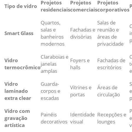
Projetos
Projetos
Projetos
Tipo de vidro
P
residenciais
comerciais
corporativos
Quartos,
Salas de
C
salas e
Fachadas e
reunião e
Smart Glass
i
banheiros
divisórias
áreas de
p
modernos
privacidade
Claraboias e
C
Vidro
Foyers e
Fachadas de
janelas
t
termocrômico
halls
escritórios
amplas
e
Vidro
Guarda-
S
Vitrines e
Áreas de
laminado
corpos e
e
portas
circulação
extra clear
escadas
Vidro com
P
Painéis
Identidade
Recepções e
gravação
e
decorativos
visual
lounges
artística
v